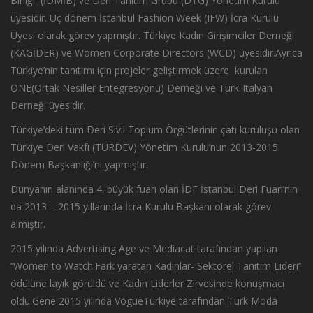
Birliği (İDMİB) ve Deri Tanıtım Grubu (DTG) Yönetim Kurulu
üyesidir. Üç dönem İstanbul Fashion Week (IFW) İcra Kurulu
Üyesi olarak görev yapmıştır. Türkiye Kadın Girişimciler Derneği
(KAGİDER) ve Women Corporate Directors (WCD) üyesidir.Ayrıca
Türkiye’nin tanıtımı için projeler geliştirmek üzere kurulan
ONE(Ortak Nesiller Entegresyonu) Derneği ve Türk-Italyan
Derneği üyesidir.
Türkiye’deki tüm Deri Sivil Toplum Örgütlerinin çatı kuruluşu olan
Türkiye Deri Vakfı (TURDEV) Yönetim Kurulu’nun 2013-2015
Dönem Başkanlığı’nı yapmıştır.
Dünyanın alanında 4. büyük fuarı olan İDF İstanbul Deri Fuarı’nın
da 2013 – 2015 yıllarında İcra Kurulu Başkanı olarak görev
almıştır.
2015 yılında Advertising Age ve Mediacat tarafından yapılan
‘’Women to Watch:Fark yaratan Kadınlar- Sektörel Tanıtım Lideri’’
ödülüne layık görüldü ve Kadın Liderler Zirvesinde konuşmacı
oldu.Gene 2015 yılında VogueTürkiye tarafından Türk Moda